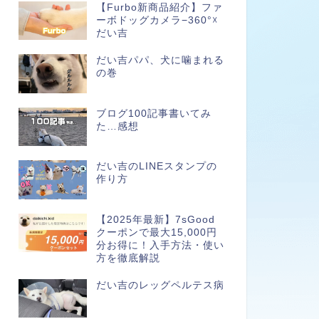
【Furbo新商品紹介】ファ
ーボドッグカメラ−360°☓
だい吉
だい吉パパ、犬に噛まれる
の巻
ブログ100記事書いてみ
た…感想
だい吉のLINEスタンプの
作り方
【2025年最新】7sGood
クーポンで最大15,000円
分お得に！入手方法・使い
方を徹底解説
だい吉のレッグペルテス病