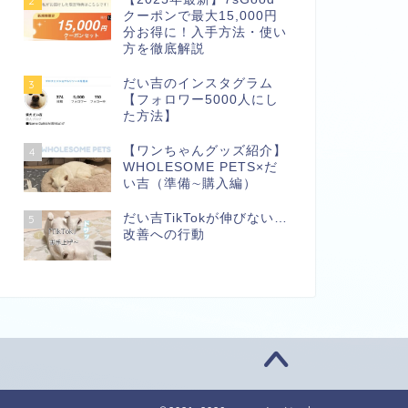
2
クーポンで最大15,000円
分お得に！入手方法・使い
方を徹底解説
だい吉のインスタグラム
3
【フォロワー5000人にし
た方法】
【ワンちゃんグッズ紹介】
4
WHOLESOME PETS×だ
い吉（準備∼購入編）
だい吉TikTokが伸びない…
5
改善への行動