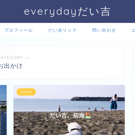
everydayだい吉
プロフィール
だい吉リンク
問い合わせ
CATEGORY ―
お出かけ
お出かけ