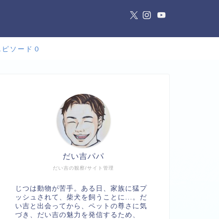
エピソード０
だい吉パパ
だい吉の観察/サイト管理
じつは動物が苦手。ある日、家族に猛プ
ッシュされて、柴犬を飼うことに...。だ
い吉と出会ってから、ペットの尊さに気
づき、だい吉の魅力を発信するため、