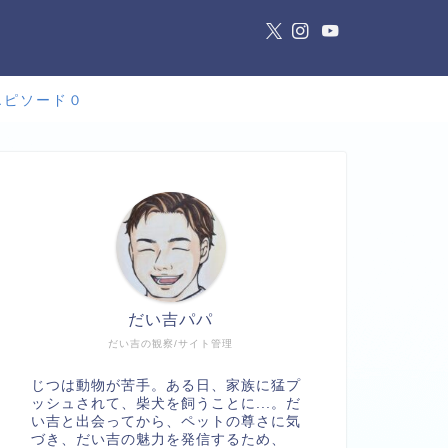
エピソード０
だい吉パパ
だい吉の観察/サイト管理
じつは動物が苦手。ある日、家族に猛プ
ッシュされて、柴犬を飼うことに...。だ
い吉と出会ってから、ペットの尊さに気
づき、だい吉の魅力を発信するため、