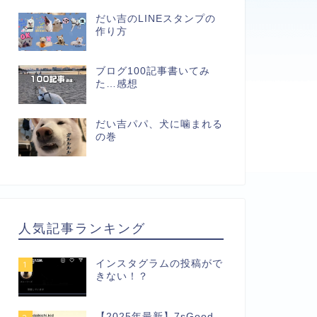
だい吉のLINEスタンプの
作り方
ブログ100記事書いてみ
た…感想
だい吉パパ、犬に噛まれる
の巻
人気記事ランキング
インスタグラムの投稿がで
1
きない！？
【2025年最新】7sGood