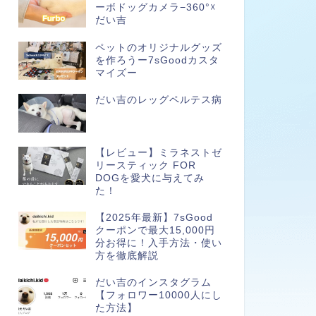
ーボドッグカメラ−360°☓
だい吉
ペットのオリジナルグッズ
を作ろうー7sGoodカスタ
マイズー
だい吉のレッグペルテス病
【レビュー】ミラネストゼ
リースティック FOR
DOGを愛犬に与えてみ
た！
【2025年最新】7sGood
クーポンで最大15,000円
分お得に！入手方法・使い
方を徹底解説
だい吉のインスタグラム
【フォロワー10000人にし
た方法】