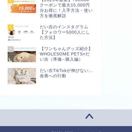
2
クーポンで最大15,000円
分お得に！入手方法・使い
方を徹底解説
だい吉のインスタグラム
3
【フォロワー5000人にし
た方法】
【ワンちゃんグッズ紹介】
4
WHOLESOME PETS×だ
い吉（準備∼購入編）
だい吉TikTokが伸びない…
5
改善への行動