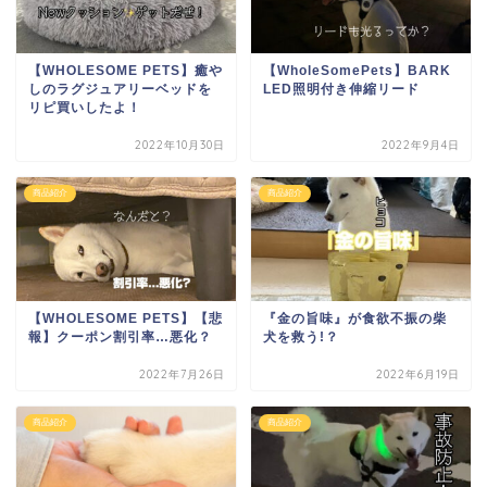
【WHOLESOME PETS】癒や
【WholeSomePets】BARK
しのラグジュアリーベッドを
LED照明付き伸縮リード
リピ買いしたよ！
2022年10月30日
2022年9月4日
商品紹介
商品紹介
【WHOLESOME PETS】【悲
『金の旨味』が食欲不振の柴
報】クーポン割引率…悪化？
犬を救う!？
2022年7月26日
2022年6月19日
商品紹介
商品紹介