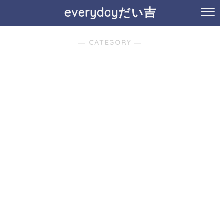
everydayだい吉
― CATEGORY ―