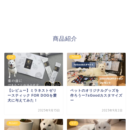
商品紹介
7sGood
ケア
【レビュー】ミラネストゼリ
ペットのオリジナルグッズを
ースティック FOR DOGを愛
作ろうー7sGoodカスタマイズ
犬に与えてみた！
ー
2025年9月15日
2023年9月2日
商品紹介
ケア