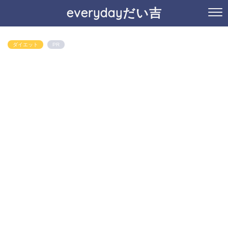
everydayだい吉
ダイエット
PR