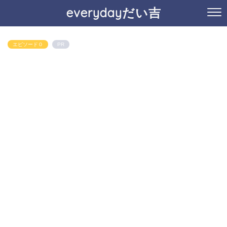
everydayだい吉
エピソード０
PR