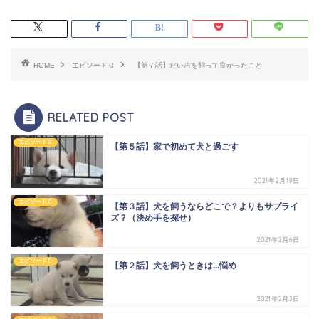
HOME
エピソード０
【第７話】だい吉を飼って良かったこと
RELATED POST
エピソード０
【第５話】家で初めて犬と過ごす
2021年2月19日
エピソード０
【第３話】犬を飼うならどこで？よりもサプライ
ズ？（決め手を探せ）
2021年2月6日
エピソード０
【第２話】犬を飼うときは...悩め
2021年2月3日