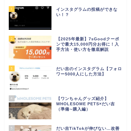
1
インスタグラムの投稿ができな
い！？
2
【2025年最新】7sGoodクーポ
ンで最大15,000円分お得に！入
手方法・使い方を徹底解説
3
だい吉のインスタグラム【フォロ
ワー5000人にした方法】
4
【ワンちゃんグッズ紹介】
WHOLESOME PETS×だい吉
（準備∼購入編）
5
だい吉TikTokが伸びない…改善