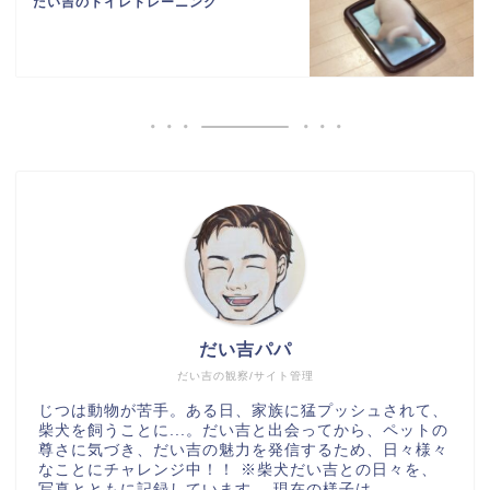
だい吉のトイレトレーニング
だい吉パパ
だい吉の観察/サイト管理
じつは動物が苦手。ある日、家族に猛プッシュされて、
柴犬を飼うことに...。だい吉と出会ってから、ペットの
尊さに気づき、だい吉の魅力を発信するため、日々様々
なことにチャレンジ中！！ ※柴犬だい吉との日々を、
写真とともに記録しています。 現在の様子は