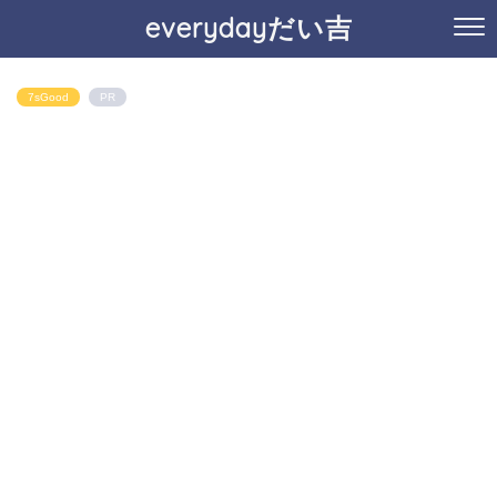
everydayだい吉
7sGood
PR