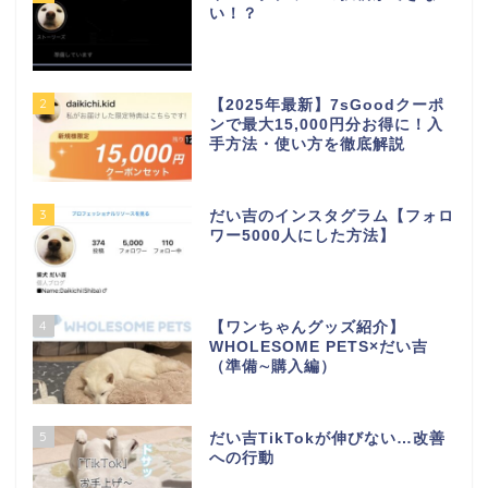
い！？
2
【2025年最新】7sGoodクーポ
ンで最大15,000円分お得に！入
手方法・使い方を徹底解説
3
だい吉のインスタグラム【フォロ
ワー5000人にした方法】
4
【ワンちゃんグッズ紹介】
WHOLESOME PETS×だい吉
（準備∼購入編）
5
だい吉TikTokが伸びない…改善
への行動