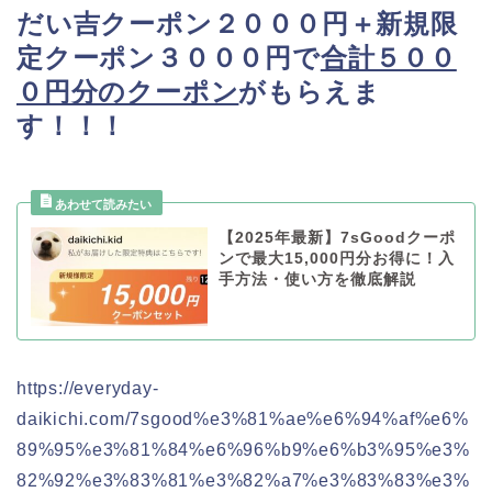
だい吉クーポン２０００円＋新規限
定クーポン３０００円で
合計５００
０円分のクーポン
がもらえま
す！！！
【2025年最新】7sGoodクーポ
ンで最大15,000円分お得に！入
手方法・使い方を徹底解説
https://everyday-
daikichi.com/7sgood%e3%81%ae%e6%94%af%e6%
89%95%e3%81%84%e6%96%b9%e6%b3%95%e3%
82%92%e3%83%81%e3%82%a7%e3%83%83%e3%