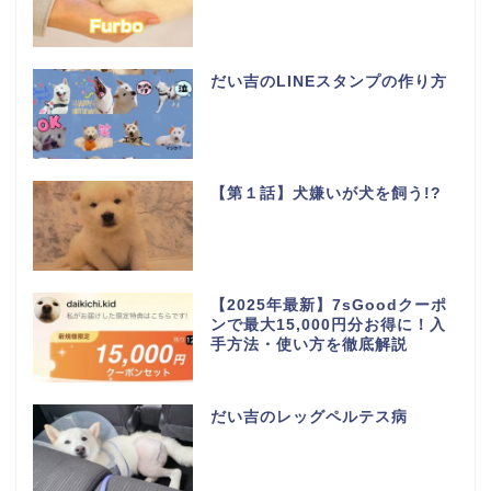
だい吉のLINEスタンプの作り方
【第１話】犬嫌いが犬を飼う!?
【2025年最新】7sGoodクーポ
ンで最大15,000円分お得に！入
手方法・使い方を徹底解説
だい吉のレッグペルテス病