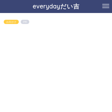
everydayだい吉
お出かけ
PR