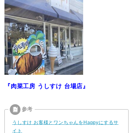
『肉菜工房 うしすけ 台場店』
うしすけ お客様とワンちゃんをHappyにするサ
イト