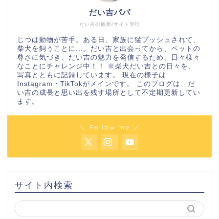
だい吉パパ
だい吉の観察/サイト管理
じつは動物が苦手。ある日、家族に猛プッシュされて、
柴犬を飼うことに...。だい吉と出会ってから、ペットの
尊さに気づき、だい吉の魅力を発信するため、日々様々
なことにチャレンジ中！！ ※柴犬だい吉との日々を、
写真とともに記録しています。 現在の様子は
Instagram・TikTokがメインです。 このブログは、だ
い吉の成長と思い出を残す場所として不定期更新してい
ます。
＼ Follow me ／
サイト内検索