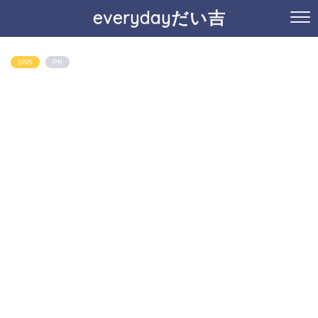
everydayだい吉
SNS
PR