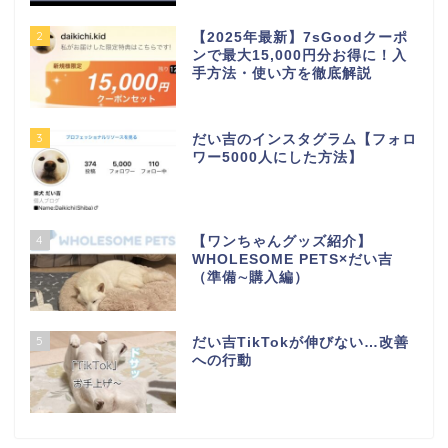
2
【2025年最新】7sGoodクーポ
ンで最大15,000円分お得に！入
手方法・使い方を徹底解説
3
だい吉のインスタグラム【フォロ
ワー5000人にした方法】
4
【ワンちゃんグッズ紹介】
WHOLESOME PETS×だい吉
（準備∼購入編）
5
だい吉TikTokが伸びない…改善
への行動