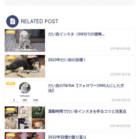
RELATED POST
SNS
だい吉インスタ（SNS)での後悔...
2021年6月26日
SNS
2023年だい吉の目標！
2023年1月21日
SNS
だい吉のTikTok【フォロワー1000人にした方
法】
2022年3月2日
SNS
通勤時間でだい吉インスタを作るコツと注意点
2021年6月20日
SNS
2022年目標の振り返り