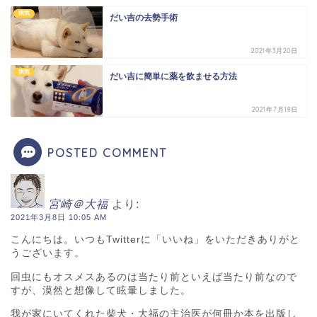
病気
だい吉の去勢手術
2021年3月20日
病気
だい吉に簡単に薬を飲ませる方法
2021年7月18日
POSTED COMMENT
宮崎＠大福
より:
2021年3月8日 10:05 AM
こんにちは。いつもTwitterに「いいね」をいただきありがと
うございます。
回虫にもオスメスあるのは当たり前といえば当たり前なので
すが、漠然と想像して眩暈しました。
我が家にいてくれた柴犬・大福の主治医が何冊か本を出版し