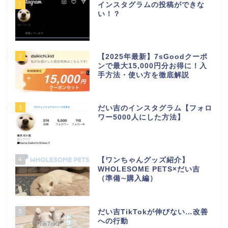
1
インスタグラムの投稿ができな
い！？
2
【2025年最新】7sGoodクーポ
ンで最大15,000円分お得に！入
手方法・使い方を徹底解説
3
だい吉のインスタグラム【フォロ
ワー5000人にした方法】
4
【ワンちゃんグッズ紹介】
WHOLESOME PETS×だい吉
（準備∼購入編）
5
だい吉TikTokが伸びない…改善
への行動