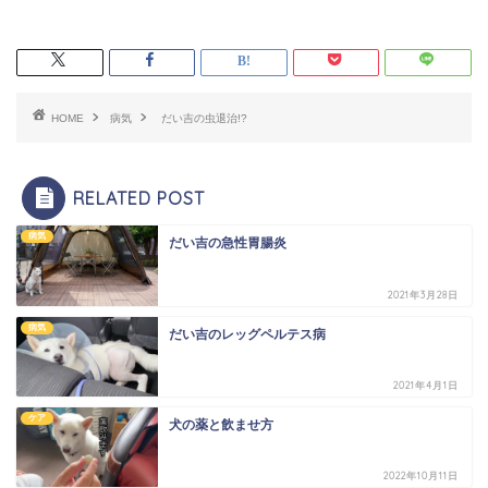
HOME
病気
だい吉の虫退治!?
RELATED POST
病気
だい吉の急性胃腸炎
2021年3月28日
病気
だい吉のレッグペルテス病
2021年4月1日
ケア
犬の薬と飲ませ方
2022年10月11日