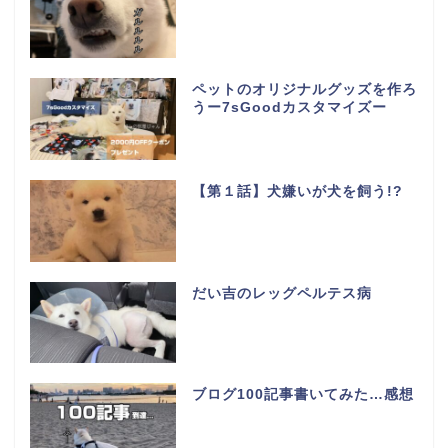
ペットのオリジナルグッズを作ろ
うー7sGoodカスタマイズー
【第１話】犬嫌いが犬を飼う!?
だい吉のレッグペルテス病
ブログ100記事書いてみた…感想