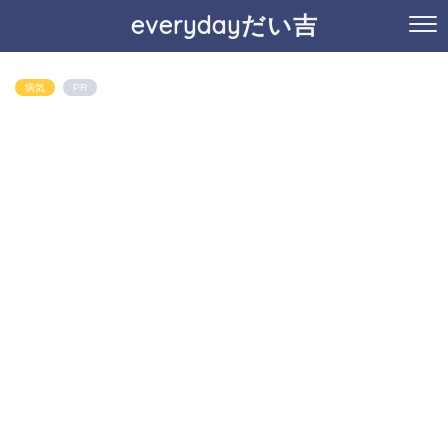
everydayだい吉
病気
PR